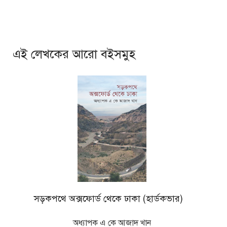
এই লেখকের আরো বইসমুহ
সড়কপথে অক্সফোর্ড থেকে ঢাকা (হার্ডকভার)
অধ্যাপক এ কে আজাদ খান