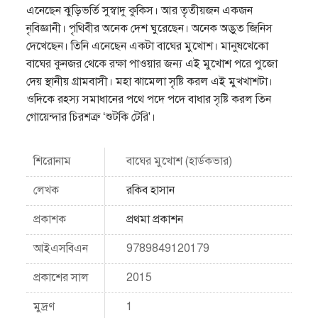
এনেছেন ঝুড়িভর্তি সুস্বাদু কুকিস। আর তৃতীয়জন একজন
নৃবিজ্ঞানী। পৃথিবীর অনেক দেশ ঘুরেছেন। অনেক অদ্ভুত জিনিস
দেখেছেন। তিনি এনেছেন একটা বাঘের মুখােশ। মানুষখেকো
বাঘের কুনজর থেকে রক্ষা পাওয়ার জন্য এই মুখােশ পরে পুজো
দেয় স্থানীয় গ্রামবাসী। মহা ঝামেলা সৃষ্টি করল এই মুখখাশটা।
ওদিকে রহস্য সমাধানের পথে পদে পদে বাধার সৃষ্টি করল তিন
গােয়েন্দার চিরশত্রু ‘শুটকি টেরি'।
শিরোনাম
বাঘের মুখোশ (হার্ডকভার)
লেখক
রকিব হাসান
প্রকাশক
প্রথমা প্রকাশন
আইএসবিএন
9789849120179
প্রকাশের সাল
2015
মুদ্রণ
1