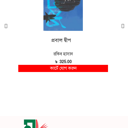
প্রবাল দ্বীপ
রকিব হাসান
৳
325.00
কার্টে যোগ করুন