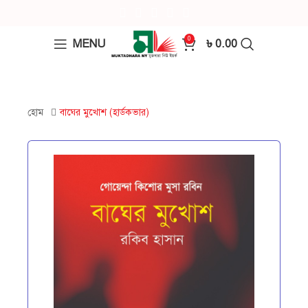
0
MENU
৳
0.00
হোম
বাঘের মুখোশ (হার্ডকভার)