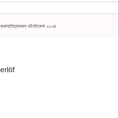
ই
কথাসাহিত্য
সকল বই
বইমেলা ২০২৪
erlöf