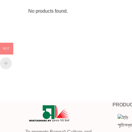
No products found.
BDT
PRODU
To promote Bengali Culture and