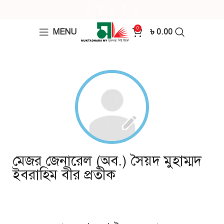
0
MENU
৳
0.00
মেজর জেনারেল (অব.) সৈয়দ মুহাম্মদ
ইবরাহিম বীর প্রতীক