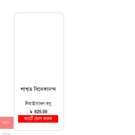
শাশ্বত বিবেকানন্দ
নিমাইসাধন বসু
৳
625.00
কার্টে যোগ করুন
BDT