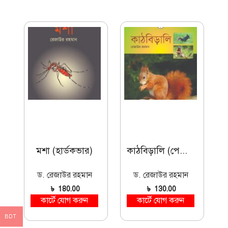
মশা (হার্ডকভার)
কাঠবিড়ালি (পেপারব্যাক)
ড. রেজাউর রহমান
ড. রেজাউর রহমান
৳
180.00
৳
130.00
কার্টে যোগ করুন
কার্টে যোগ করুন
BDT