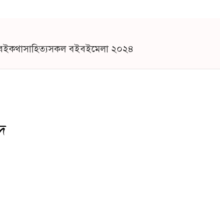
 বই
কথাসাহিত্য
সকল বই
বইমেলা ২০২৪
দ