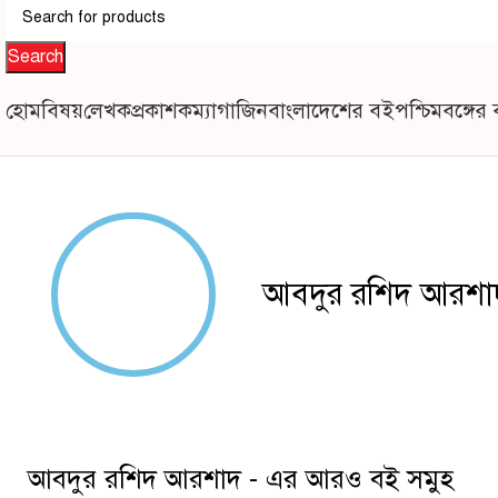
Search
হোম
বিষয়
লেখক
প্রকাশক
ম্যাগাজিন
বাংলাদেশের বই
পশ্চিমবঙ্গের
আবদুর রশিদ আরশা
আবদুর রশিদ আরশাদ - এর আরও বই সমুহ