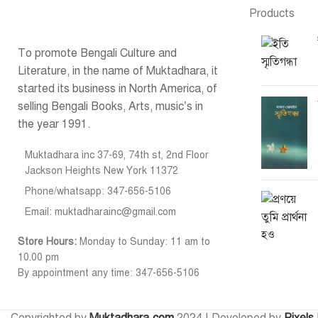
Products
To promote Bengali Culture and
Literature, in the name of Muktadhara, it
started its business in North America, of
selling Bengali Books, Arts, music’s in
the year 1991.
Muktadhara inc 37-69, 74th st, 2nd Floor
Jackson Heights New York 11372
Phone/whatsapp: 347-656-5106
Email: muktadharainc@gmail.com
Store Hours:
Monday to Sunday: 11 am to
10.00 pm
By appointment any time: 347-656-5106
Copyrighted by
Muktadhara.com
2024 | Developed by
Pixels 