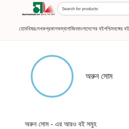
হোম
বিষয়
লেখক
প্রকাশক
ম্যাগাজিন
বাংলাদেশের বই
পশ্চিমবঙ্গের ব
অরুন সোম
অরুন সোম - এর আরও বই সমুহ